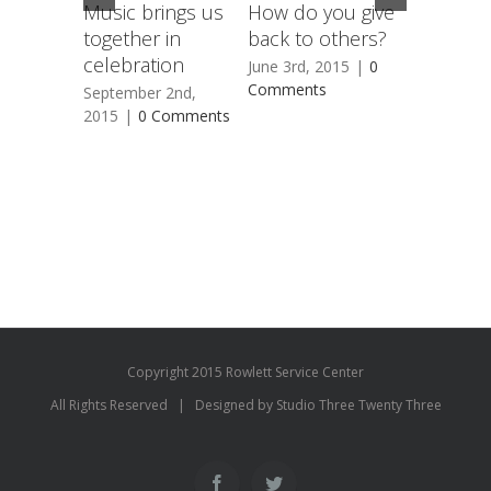
Music brings us
How do you give
Is space 
together in
back to others?
religious
celebration
June 3rd, 2015
|
0
June 3rd, 
Comments
Comment
September 2nd,
2015
|
0 Comments
Copyright 2015 Rowlett Service Center
All Rights Reserved | Designed by Studio Three Twenty Three