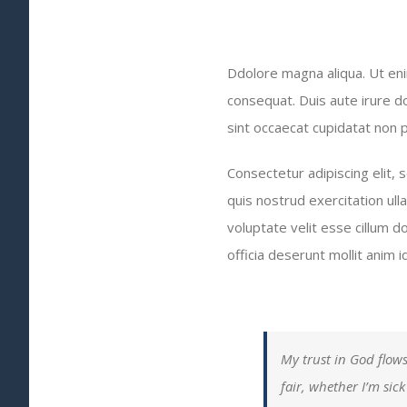
Ddolore magna aliqua. Ut eni
consequat. Duis aute irure do
sint occaecat cupidatat non pr
Consectetur adipiscing elit,
quis nostrud exercitation ull
voluptate velit esse cillum do
officia deserunt mollit anim 
My trust in God flows
fair, whether I’m sic