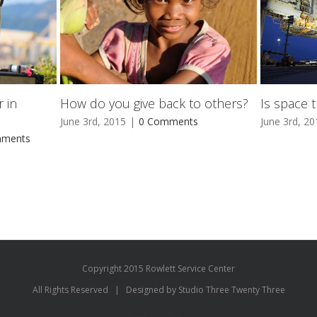
 in
How do you give back to others?
Is space t
June 3rd, 2015
|
0 Comments
June 3rd, 20
mments
Copyright 2015 Rowlett Service Center
All Rights Reserved | Designed by Studio Three Twenty Three