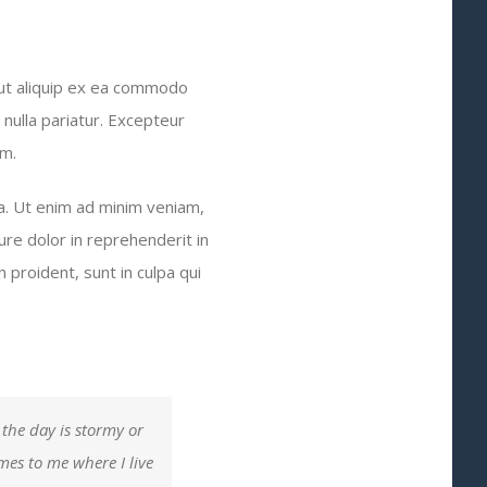
 ut aliquip ex ea commodo
 nulla pariatur. Excepteur
um.
a. Ut enim ad minim veniam,
ure dolor in reprehenderit in
 proident, sunt in culpa qui
 the day is stormy or
omes to me where I live