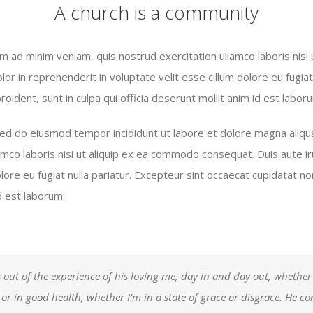
A church is a community
m ad minim veniam, quis nostrud exercitation ullamco laboris nisi
lor in reprehenderit in voluptate velit esse cillum dolore eu fugiat
oident, sunt in culpa qui officia deserunt mollit anim id est labor
 sed do eiusmod tempor incididunt ut labore et dolore magna aliqu
amco laboris nisi ut aliquip ex ea commodo consequat. Duis aute ir
lore eu fugiat nulla pariatur. Excepteur sint occaecat cupidatat non
id est laborum.
 out of the experience of his loving me, day in and day out, whether
k or in good health, whether I’m in a state of grace or disgrace. He c