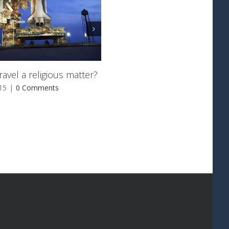
ravel a religious matter?
8 beautiful cathedrals explor
15
|
0 Comments
June 3rd, 2015
|
0 Comments