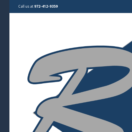
Call us at
972-412-9359